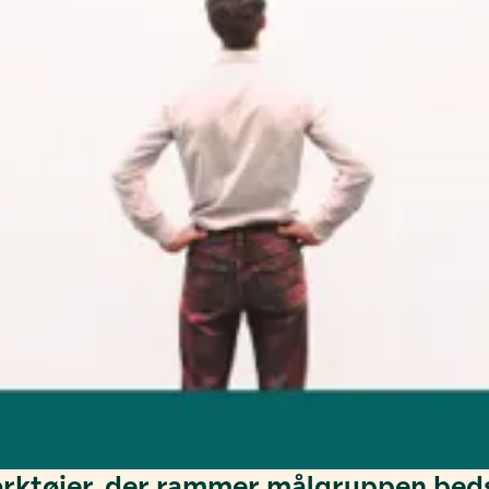
ærktøjer, der rammer målgruppen bed