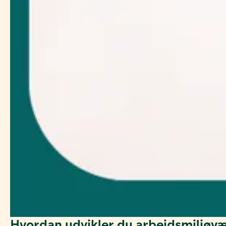
Hvordan udvikler du arbejdsmiljøv