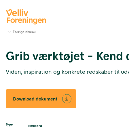
Søg
Forrige niveau
støtte
Projekter
Grib værktøjet - Kend
Værktøjer
og viden
Om Velliv
Viden, inspiration og konkrete redskaber til ud
Foreningen
Kontakt
os
Download dokument
Type
Emneord