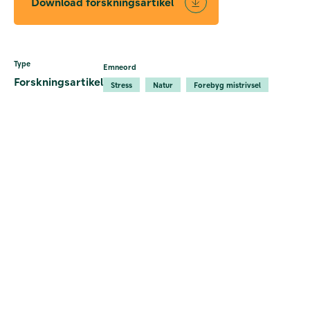
Download forskningsartikel
Type
Emneord
Forskningsartikel
Stress
Natur
Forebyg mistrivsel