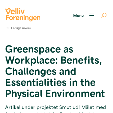
Søg
Forrige niveau
støtte
Projekter
Greenspace as
Værktøjer
og viden
Workplace: Benefits,
Om Velliv
Foreningen
Challenges and
Kontakt
os
Essentialities in the
Physical Environment
Artikel under projektet Smut ud! Målet med