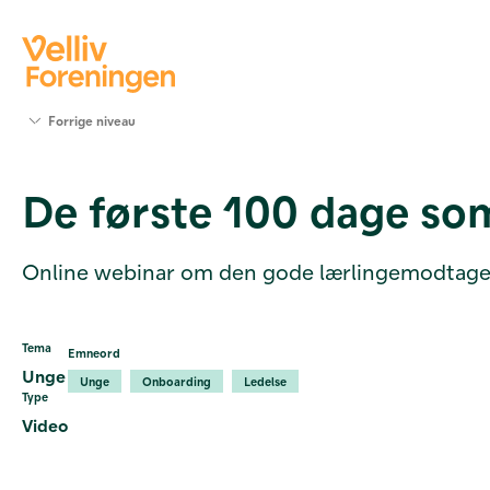
Søg
Forrige niveau
støtte
Projekter
De første 100 dage som
Værktøjer
og viden
Om Velliv
Online webinar om den gode lærlingemodtagel
Foreningen
Kontakt
os
Tema
Emneord
Unge
Unge
Onboarding
Ledelse
Type
Video