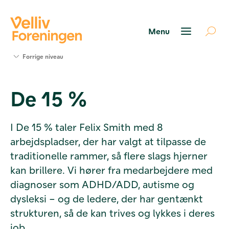
Søg
Forrige niveau
støtte
Projekter
De 15 %
Værktøjer
og viden
Om Velliv
I De 15 % taler Felix Smith med 8
Foreningen
arbejdspladser, der har valgt at tilpasse de
Kontakt
os
traditionelle rammer, så flere slags hjerner
kan brillere. Vi hører fra medarbejdere med
diagnoser som ADHD/ADD, autisme og
dysleksi – og de ledere, der har gentænkt
strukturen, så de kan trives og lykkes i deres
job.