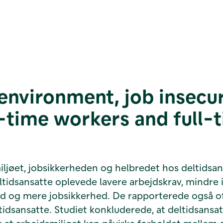
nvironment, job insecuri
-time workers and full-t
øet, jobsikkerheden og helbredet hos deltidsans
eltidsansatte oplevede lavere arbejdskrav, mindre 
rhed og mere jobsikkerhed. De rapporterede også 
ansatte. Studiet konkluderede, at deltidsansatt