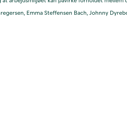
g at arbejdsmiljøet kan påvirke forholdet mellem 
Gregersen, Emma Steffensen Bach, Johnny Dyreborg