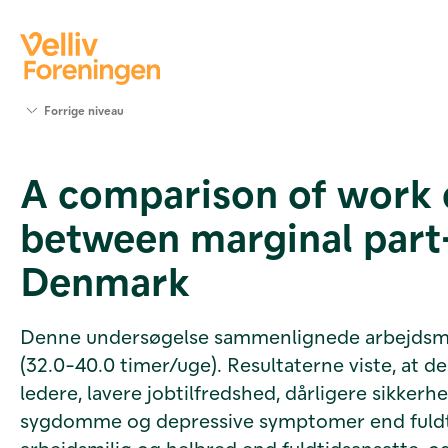
Søg
Forrige niveau
støtte
Projekter
A comparison of work e
Værktøjer
og viden
between marginal part
Om Velliv
Foreningen
Denmark
Kontakt
os
Denne undersøgelse sammenlignede arbejdsmilj
(32.0-40.0 timer/uge). Resultaterne viste, at d
ledere, lavere jobtilfredshed, dårligere sikke
sygdomme og depressive symptomer end fuldtids