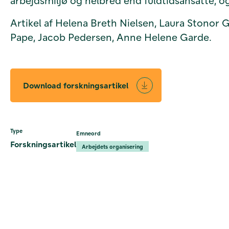
arbejdsmiljø og helbred end fuldtidsansatte, o
Artikel af Helena Breth Nielsen, Laura Stonor 
Pape, Jacob Pedersen, Anne Helene Garde.
Download forskningsartikel
Type
Emneord
Forskningsartikel
Arbejdets organisering