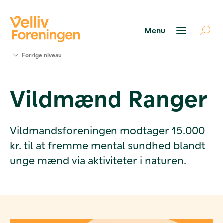
Søg
Forrige niveau
støtte
Projekter
Vildmænd Ranger
Værktøjer
og viden
Om Velliv
Foreningen
Vildmandsforeningen modtager 15.000
Kontakt
kr. til at fremme mental sundhed blandt
os
unge mænd via aktiviteter i naturen.