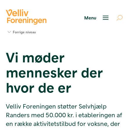
Søg
Forrige niveau
støtte
Projekter
Vi møder
Værktøjer
og viden
mennesker der
Om Velliv
Foreningen
Kontakt
hvor de er
os
Velliv Foreningen støtter Selvhjælp
Randers med 50.000 kr. i etableringen af
en række aktivitetstilbud for voksne, der