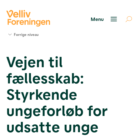
Søg
Forrige niveau
støtte
Projekter
Vejen til
Værktøjer
og viden
fællesskab:
Om Velliv
Foreningen
Kontakt
Styrkende
os
ungeforløb for
udsatte unge