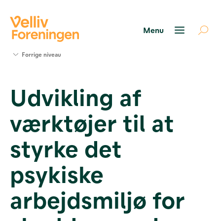
Søg
Forrige niveau
støtte
Projekter
Udvikling af
Værktøjer
og viden
værktøjer til at
Om Velliv
Foreningen
Kontakt
styrke det
os
psykiske
arbejdsmiljø for