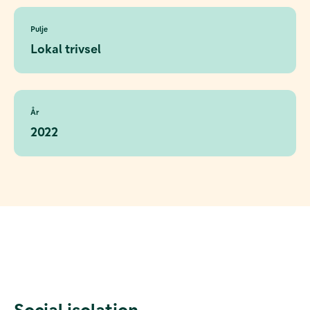
Pulje
Lokal trivsel
År
2022
Social isolation