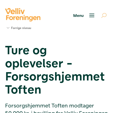
Søg
Forrige niveau
støtte
Projekter
Ture og
Værktøjer
og viden
oplevelser -
Om Velliv
Foreningen
Kontakt
Forsorgshjemmet
os
Toften
Forsorgshjemmet Toften modtager
50.000 kr. i bevilling fra Velliv Foreningen