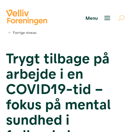
Søg
Forrige niveau
støtte
Projekter
Trygt tilbage på
Værktøjer
og viden
arbejde i en
Om Velliv
Foreningen
Kontakt
COVID19-tid –
os
fokus på mental
sundhed i