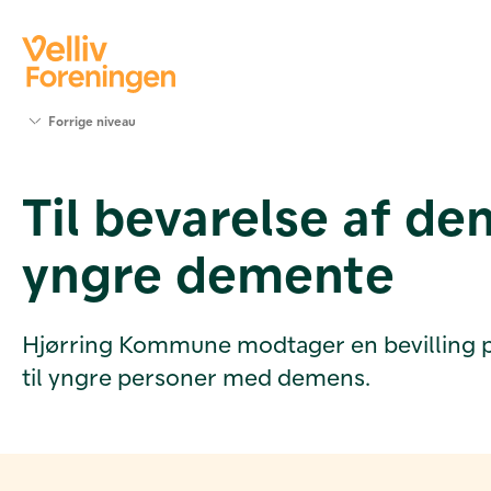
Søg
Forrige niveau
støtte
Projekter
Til bevarelse af de
Værktøjer
og viden
yngre demente
Om Velliv
Foreningen
Kontakt
os
Hjørring Kommune modtager en bevilling på 6
til yngre personer med demens.