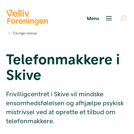
Søg
Forrige niveau
støtte
Projekter
Telefonmakkere i
Værktøjer
og viden
Skive
Om Velliv
Foreningen
Kontakt
os
Frivilligcentret i Skive vil mindske
ensomhedsfølelsen og afhjælpe psykisk
mistrivsel ved at oprette et tilbud om
telefonmakkere.