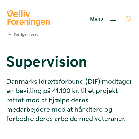
Søg
Forrige niveau
støtte
Projekter
Supervision
Værktøjer
og viden
Om Velliv
Foreningen
Danmarks Idrætsforbund (DIF) modtager
Kontakt
en bevilling på 41.100 kr. til et projekt
os
rettet mod at hjælpe deres
medarbejdere med at håndtere og
forbedre deres arbejde med veteraner.