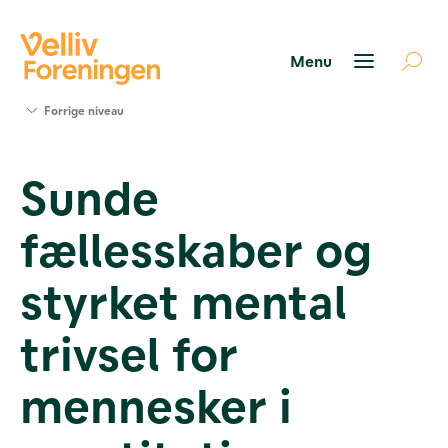
Søg
Forrige niveau
støtte
Projekter
Sunde
Værktøjer
og viden
fællesskaber og
Om Velliv
Foreningen
Kontakt
styrket mental
os
trivsel for
mennesker i