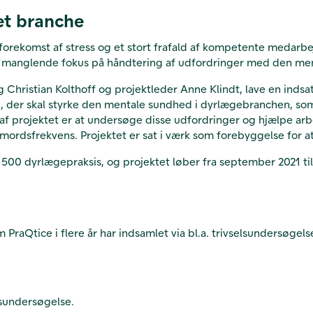
et branche
 forekomst af stress og et stort frafald af kompetente medar
g manglende fokus på håndtering af udfordringer med den me
 Christian Kolthoff og projektleder Anne Klindt, lave en indsa
kr., der skal styrke den mentale sundhed i dyrlægebranchen, 
af projektet er at undersøge disse udfordringer og hjælpe ar
rdsfrekvens. Projektet er sat i værk som forebyggelse for at
 500 dyrlægepraksis, og projektet løber fra september 2021 til
som PraQtice i flere år har indsamlet via bl.a. trivselsundersø
lsundersøgelse.