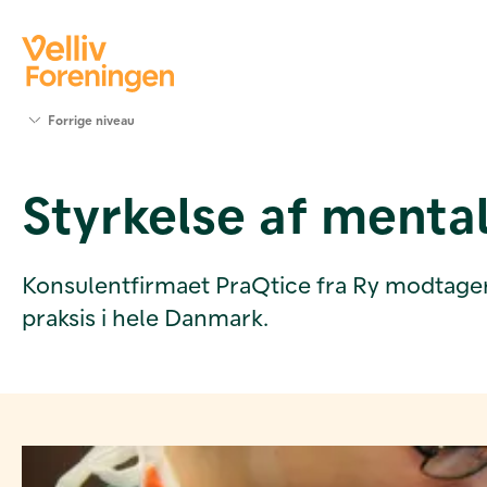
Søg
Forrige niveau
støtte
Projekter
Styrkelse af menta
Værktøjer
og viden
Om Velliv
Foreningen
Konsulentfirmaet PraQtice fra Ry modtager 9
Kontakt
praksis i hele Danmark.
os