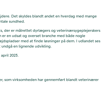
bejdere. Det skyldes blandt andet en hverdag med mange
ntale sundhed.
ts, der er målrettet dyrlægers og veterinærsygeplejerskers
som er en udsat og overset branche med både nogle
bejdspladser med at finde løsninger på dem. I udlandet ses
 undgå en lignende udvikling.
 april 2023.
gelser, som virksomheden har gennemført blandt veterinærer