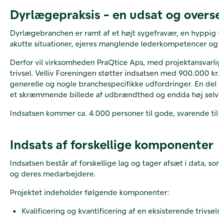
Dyrlægepraksis - en udsat og overs
Dyrlægebranchen er ramt af et højt sygefravær, en hyppig
akutte situationer, ejeres manglende lederkompetencer o
Derfor vil virksomheden PraQtice Aps, med projektansvarlig
trivsel. Velliv Foreningen støtter indsatsen med 900.000 
generelle og nogle branchespecifikke udfordringer. En del 
et skræmmende billede af udbrændthed og endda høj selvmo
Indsatsen kommer ca. 4.000 personer til gode, svarende til
Indsats af forskellige komponenter
Indsatsen består af forskellige lag og tager afsæt i data, 
og deres medarbejdere.
Projektet indeholder følgende komponenter:
Kvalificering og kvantificering af en eksisterende trivse