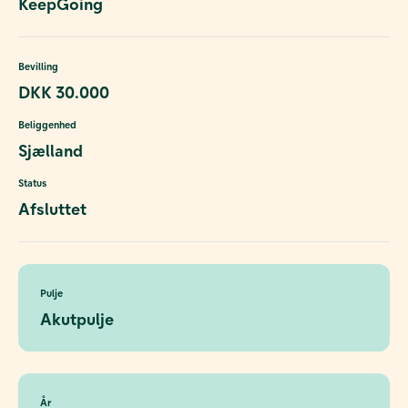
KeepGoing
Bevilling
DKK 30.000
Beliggenhed
Sjælland
Status
Afsluttet
Pulje
Akutpulje
År