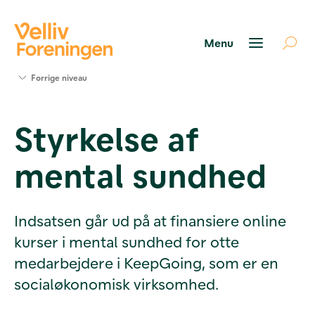
Søg
Forrige niveau
støtte
Projekter
Styrkelse af
Værktøjer
og viden
mental sundhed
Om Velliv
Foreningen
Kontakt
os
Indsatsen går ud på at finansiere online
kurser i mental sundhed for otte
medarbejdere i KeepGoing, som er en
socialøkonomisk virksomhed.