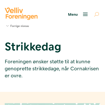
Søg
Forrige niveau
støtte
Projekter
Strikkedag
Værktøjer
og viden
Om Velliv
Foreningen
Foreningen ønsker støtte til at kunne
Kontakt
genoprette strikkedage, når Cornakrisen
os
er ovre.