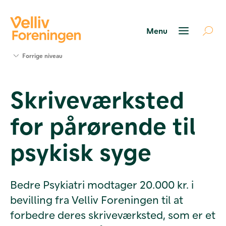
Søg
Forrige niveau
støtte
Projekter
Skriveværksted
Værktøjer
og viden
for pårørende til
Om Velliv
Foreningen
Kontakt
psykisk syge
os
Bedre Psykiatri modtager 20.000 kr. i
bevilling fra Velliv Foreningen til at
forbedre deres skriveværksted, som er et