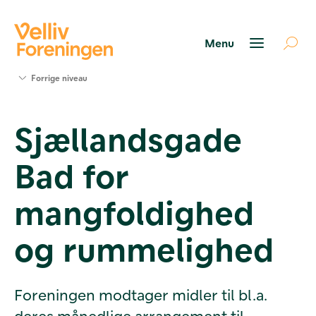
Søg
Forrige niveau
støtte
Projekter
Sjællandsgade
Værktøjer
og viden
Bad for
Om Velliv
Foreningen
Kontakt
mangfoldighed
os
og rummelighed
Foreningen modtager midler til bl.a.
deres månedlige arrangement til