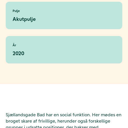
Pulje
Akutpulje
År
2020
Sjællandsgade Bad har en social funktion. Her mødes en
broget skare af frivillige, herunder også forskellige
grupper i udsatte positioner, der bakser med