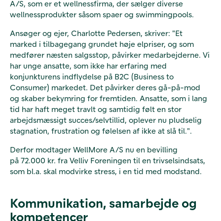
A/S, som er et wellnessfirma, der sælger diverse
wellnessprodukter såsom spaer og swimmingpools.
Ansøger og ejer, Charlotte Pedersen, skriver: "Et
marked i tilbagegang grundet høje elpriser, og som
medfører næsten salgsstop, påvirker medarbejderne. Vi
har unge ansatte, som ikke har erfaring med
konjunkturens indflydelse på B2C (
Business to
Consumer)
markedet. Det påvirker deres gå-på-mod
og skaber bekymring for fremtiden. Ansatte, som i lang
tid har haft meget travlt og samtidig følt en stor
arbejdsmæssigt succes/selvtillid, oplever nu pludselig
stagnation, frustration og følelsen af ikke at slå til.".
Derfor modtager WellMore A/S nu en bevilling
på 72.000 kr. fra Velliv Foreningen til en trivselsindsats,
som bl.a. skal modvirke stress, i en tid med modstand.
Kommunikation, samarbejde og
kompetencer