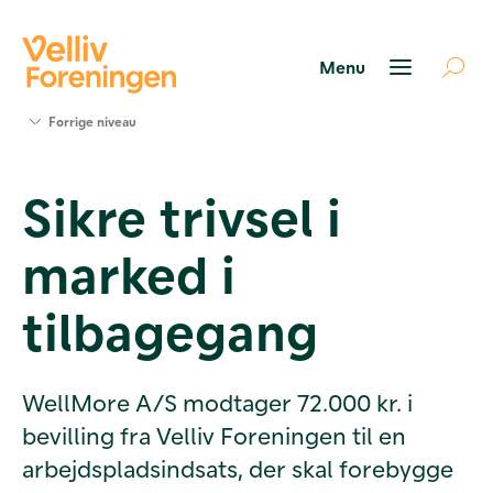
Søg
Forrige niveau
støtte
Projekter
Sikre trivsel i
Værktøjer
og viden
marked i
Om Velliv
Foreningen
Kontakt
tilbagegang
os
WellMore A/S modtager 72.000 kr. i
bevilling fra Velliv Foreningen til en
arbejdspladsindsats, der skal forebygge