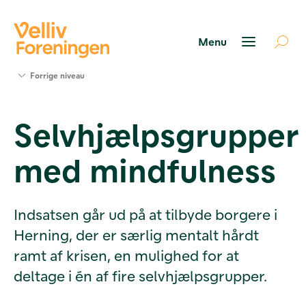
Søg
Forrige niveau
støtte
Projekter
Selvhjælpsgrupper
Værktøjer
og viden
med mindfulness
Om Velliv
Foreningen
Kontakt
os
Indsatsen går ud på at tilbyde borgere i
Herning, der er særlig mentalt hårdt
ramt af krisen, en mulighed for at
deltage i én af fire selvhjælpsgrupper.