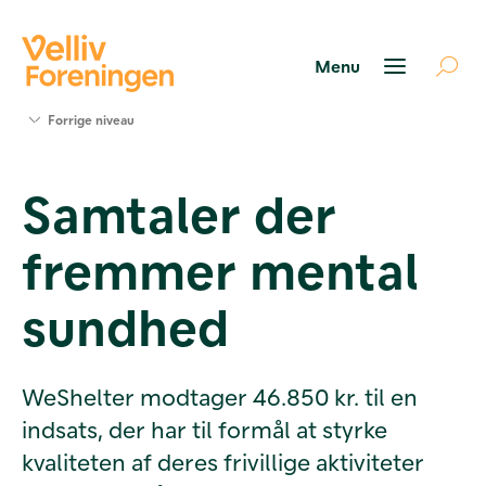
Søg
Forrige niveau
støtte
Projekter
Samtaler der
Værktøjer
og viden
fremmer mental
Om Velliv
Foreningen
Kontakt
sundhed
os
WeShelter modtager 46.850 kr. til en
indsats, der har til formål at styrke
kvaliteten af deres frivillige aktiviteter