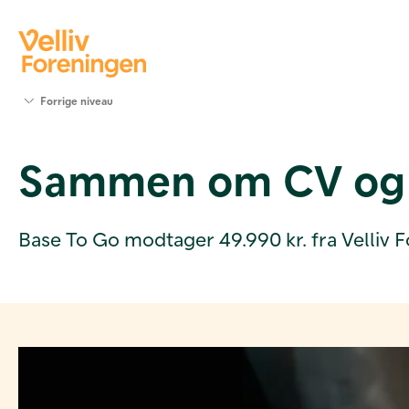
Søg
Forrige niveau
støtte
Projekter
Sammen om CV og 
Værktøjer
og viden
Om Velliv
Foreningen
Base To Go modtager 49.990 kr. fra Velliv F
Kontakt
os