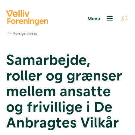
Søg
Forrige niveau
støtte
Projekter
Samarbejde,
Værktøjer
og viden
roller og grænser
Om Velliv
Foreningen
Kontakt
mellem ansatte
os
og frivillige i De
Anbragtes Vilkår