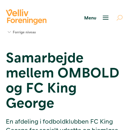
Søg
Forrige niveau
støtte
Projekter
Samarbejde
Værktøjer
og viden
mellem OMBOLD
Om Velliv
Foreningen
Kontakt
og FC King
os
George
En afdeling i fodboldklubben FC King
George for socialt udsatte og hjemløse