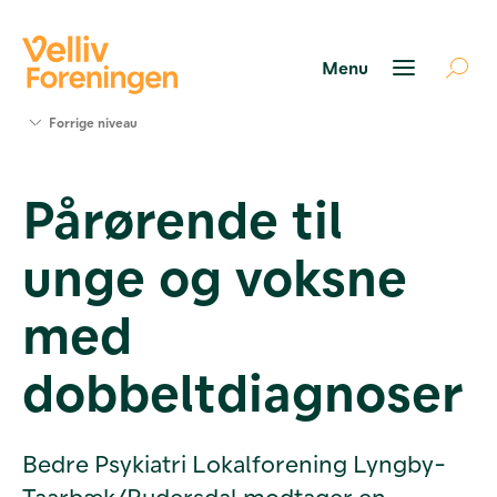
Søg
Forrige niveau
støtte
Projekter
Pårørende til
Værktøjer
og viden
unge og voksne
Om Velliv
Foreningen
Kontakt
med
os
dobbeltdiagnoser
Bedre Psykiatri Lokalforening Lyngby-
Taarbæk/Rudersdal modtager en