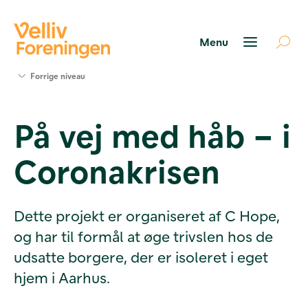
Søg
Forrige niveau
støtte
Projekter
På vej med håb – i
Værktøjer
og viden
Coronakrisen
Om Velliv
Foreningen
Kontakt
os
Dette projekt er organiseret af C Hope,
og har til formål at øge trivslen hos de
udsatte borgere, der er isoleret i eget
hjem i Aarhus.