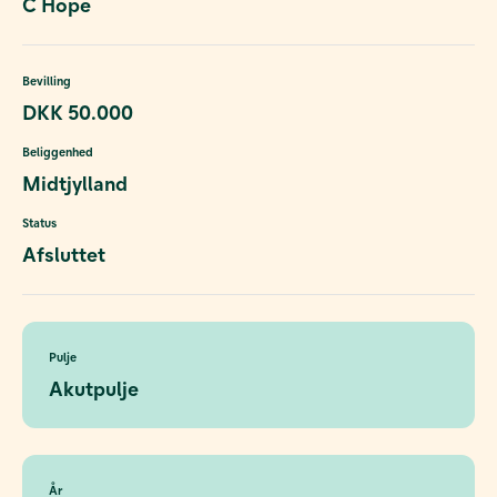
C Hope
Bevilling
DKK 50.000
Beliggenhed
Midtjylland
Status
Afsluttet
Pulje
Akutpulje
År