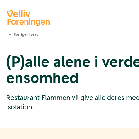
Søg
Forrige niveau
støtte
Projekter
(P)alle alene i verd
Værktøjer
og viden
ensomhed
Om Velliv
Foreningen
Kontakt
os
Restaurant Flammen vil give alle deres med
isolation.