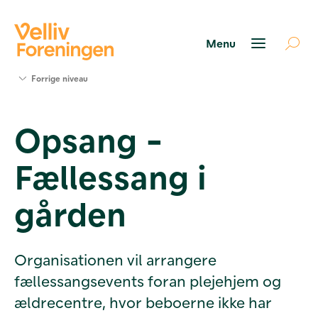
Søg
Forrige niveau
støtte
Projekter
Opsang -
Værktøjer
og viden
Fællessang i
Om Velliv
Foreningen
Kontakt
gården
os
Organisationen vil arrangere
fællessangsevents foran plejehjem og
ældrecentre, hvor beboerne ikke har