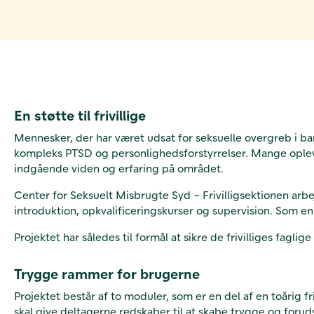
En støtte til frivillige
Mennesker, der har været udsat for seksuelle overgreb i b
kompleks PTSD og personlighedsforstyrrelser. Mange oplev
indgående viden og erfaring på området.
Center for Seksuelt Misbrugte Syd – Frivilligsektionen arbej
introduktion, opkvalificeringskurser og supervision. Som en
Projektet har således til formål at sikre de frivilliges fag
Trygge rammer for brugerne
Projektet består af to moduler, som er en del af en toårig 
skal give deltagerne redskaber til at skabe trygge og foru