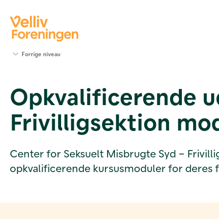
Søg
Forrige niveau
støtte
Projekter
Opkvalificerende ud
Værktøjer
og viden
Frivilligsektion mo
Om Velliv
Foreningen
Kontakt
os
Center for Seksuelt Misbrugte Syd – Frivill
opkvalificerende kursusmoduler for deres fri