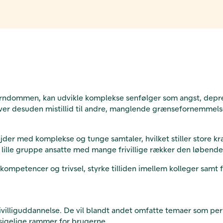
arndommen, kan udvikle komplekse senfølger som angst, depres
er desuden mistillid til andre, manglende grænsefornemmelse 
der med komplekse og tunge samtaler, hvilket stiller store krav
 lille gruppe ansatte med mange frivillige rækker den løbende s
lige kompetencer og trivsel, styrke tilliden imellem kolleger s
frivilliguddannelse. De vil blandt andet omfatte temaer som per
dsigelige rammer for brugerne.