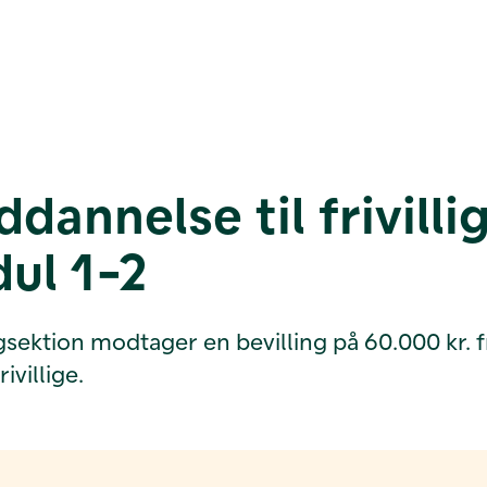
dannelse til frivilli
dul 1-2
igsektion modtager en bevilling på 60.000 kr. 
villige.