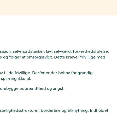
sion, selvmordstanker, lavt selvværd, forkerthedsfølelse,
og følger af omsorgssvigt. Dette kræver frivillige med
 til de frivillige. Derfor er der behov for grundig
parring ikke til.
amt forebygge udbrændthed og angst.
sonlighedsstrukturer, borderline og tilknytning. Indholdet