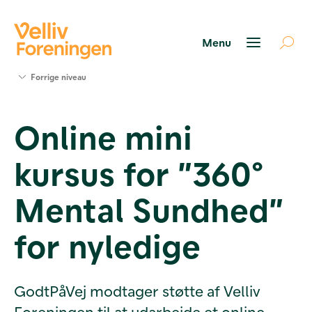
Søg
Forrige niveau
støtte
Projekter
Online mini
Værktøjer
og viden
kursus for ”360°
Om Velliv
Foreningen
Kontakt
Mental Sundhed”
os
for nyledige
GodtPåVej modtager støtte af Velliv
Foreningen til at udarbejde et online