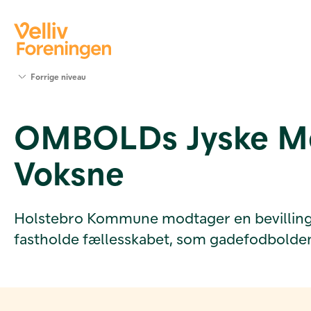
Søg
Forrige niveau
støtte
Projekter
OMBOLDs Jyske Mes
Værktøjer
og viden
Voksne
Om Velliv
Foreningen
Kontakt
os
Holstebro Kommune modtager en bevilling på 
fastholde fællesskabet, som gadefodbolden