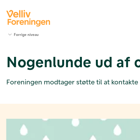
Søg
Forrige niveau
støtte
Projekter
Nogenlunde ud af c
Værktøjer
og viden
Om Velliv
Foreningen
Foreningen modtager støtte til at kontakte
Kontakt
os