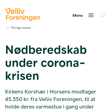
Søg
Forrige niveau
støtte
Projekter
Nødberedskab
Værktøjer
og viden
under corona-
Om Velliv
Foreningen
Kontakt
krisen
os
Kirkens Korshær i Horsens modtager
45.350 kr. fra Velliv Foreningen, til at
holde deres varmestue i gang under