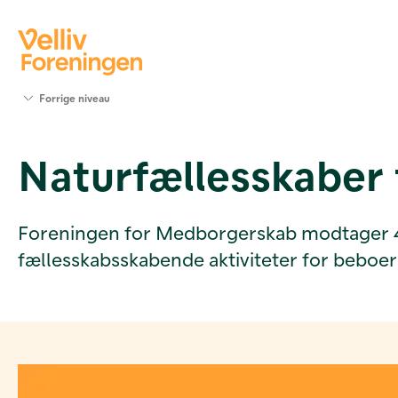
Søg
Forrige niveau
støtte
Projekter
Naturfællesskaber 
Værktøjer
og viden
Om Velliv
Foreningen
Foreningen for Medborgerskab modtager 49.60
Kontakt
fællesskabsskabende aktiviteter for beboer
os