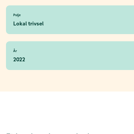
Pulje
Lokal trivsel
År
2022