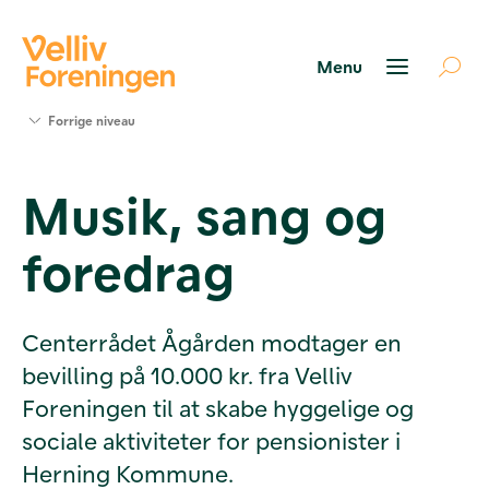
Søg
Forrige niveau
støtte
Projekter
Musik, sang og
Værktøjer
og viden
foredrag
Om Velliv
Foreningen
Kontakt
os
Centerrådet Ågården modtager en
bevilling på 10.000 kr. fra Velliv
Foreningen til at skabe hyggelige og
sociale aktiviteter for pensionister i
Herning Kommune.