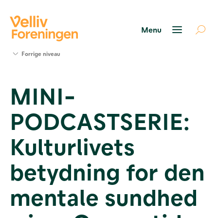
Søg
Forrige niveau
støtte
Projekter
MINI-
Værktøjer
og viden
PODCASTSERIE:
Om Velliv
Foreningen
Kontakt
Kulturlivets
os
betydning for den
mentale sundhed