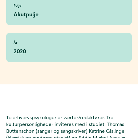
Pulje
Akutpulje
År
2020
To erhvervspsykologer er værter/redaktører. Tre
kulturpersonligheder inviteres med i studiet: Thomas
Buttenschøn (sanger og sangskriver) Katrine Gislinge
(klassisk og moderne pianist) og Eddie Michel Azoulay