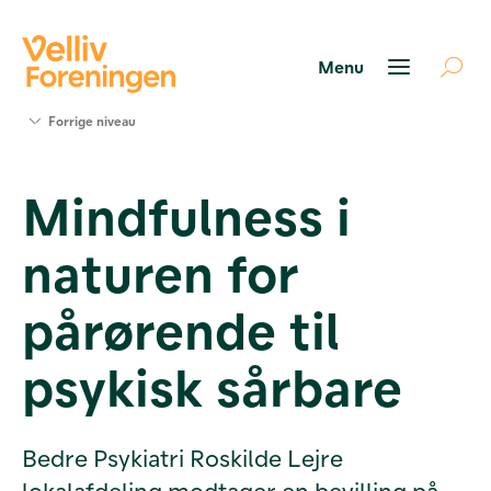
Søg
Forrige niveau
støtte
Projekter
Mindfulness i
Værktøjer
og viden
naturen for
Om Velliv
Foreningen
Kontakt
pårørende til
os
psykisk sårbare
Bedre Psykiatri Roskilde Lejre
lokalafdeling modtager en bevilling på