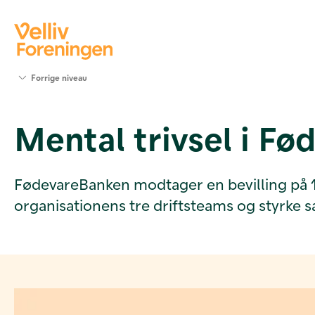
Søg
Forrige niveau
støtte
Projekter
Mental trivsel i F
Værktøjer
og viden
Om Velliv
Foreningen
FødevareBanken modtager en bevilling på 128.
Kontakt
organisationens tre driftsteams og styrke 
os