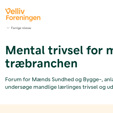
Søg
Forrige niveau
støtte
Projekter
Mental trivsel for 
Værktøjer
og viden
træbranchen
Om Velliv
Foreningen
Kontakt
os
Forum for Mænds Sundhed og Bygge-, anlæg- 
undersøge mandlige lærlinges trivsel og u