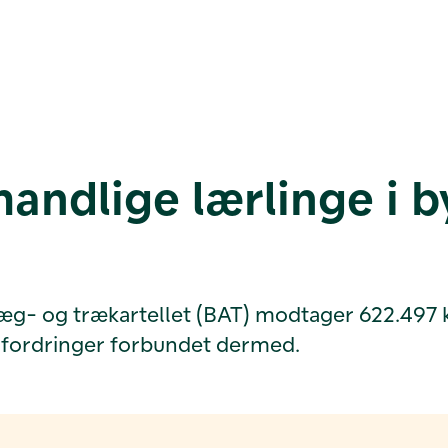
mandlige lærlinge i 
og trækartellet (BAT) modtager 622.497 kr. ti
dfordringer forbundet dermed.