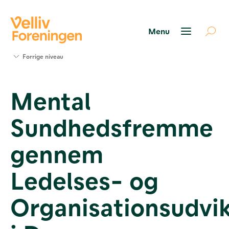
Søg
Forrige niveau
støtte
Projekter
Mental
Værktøjer
og viden
Sundhedsfremme
Om Velliv
Foreningen
Kontakt
gennem
os
Ledelses- og
Organisationsudvik