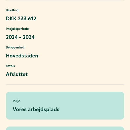
Bevilling
DKK 233.612
Projektperiode
2024 - 2024
Beliggenhed
Hovedstaden
Status
Afsluttet
Pulje
Vores arbejdsplads