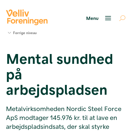
Søg
Forrige niveau
støtte
Projekter
Mental sundhed
Værktøjer
og viden
på
Om Velliv
Foreningen
Kontakt
arbejdspladsen
os
Metalvirksomheden Nordic Steel Force
ApS modtager 145.976 kr. til at lave en
arbejdspladsindsats, der skal styrke