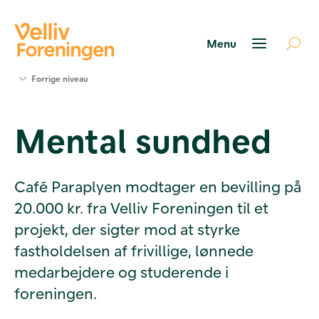
Søg
Forrige niveau
støtte
Projekter
Mental sundhed
Værktøjer
og viden
Om Velliv
Foreningen
Café Paraplyen modtager en bevilling på
Kontakt
20.000 kr. fra Velliv Foreningen til et
os
projekt, der sigter mod at styrke
fastholdelsen af frivillige, lønnede
medarbejdere og studerende i
foreningen.