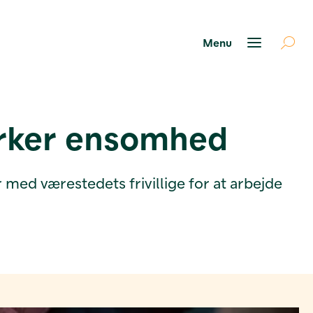
irker ensomhed
med værestedets frivillige for at arbejde