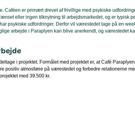
Caféen er primært drevet af frivillige med psykiske udfordringer
rænset eller ingen tilknytning til arbejdsmarkedet, og er typisk 
 har psykiske udfordringer. Derfor vil værestedet tage på en week
glige arbejde i Paraplyen kan blive anerkendt, og værestedet ka
rbejde
 deltage i projektet.
Formålet med projektet er, at Café Paraplyens 
e positiv atmosfære på værestedet og forbedre relationerne mell
projektet med 39.500 kr.