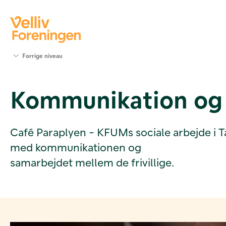
Søg
Forrige niveau
støtte
Projekter
Kommunikation og 
Værktøjer
og viden
Om Velliv
Foreningen
Café Paraplyen - KFUMs sociale arbejde i Ta
Kontakt
med kommunikationen og
os
samarbejdet mellem de frivillige.