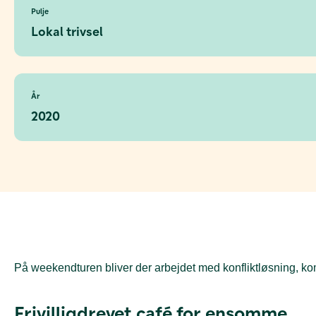
Pulje
Lokal trivsel
År
2020
På weekendturen bliver der arbejdet med konfliktløsning,
Frivilligdrevet café for ensomme