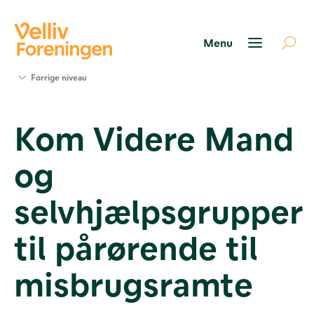
Søg
Forrige niveau
støtte
Projekter
Kom Videre Mand
Værktøjer
og viden
og
Om Velliv
Foreningen
Kontakt
selvhjælpsgrupper
os
til pårørende til
misbrugsramte