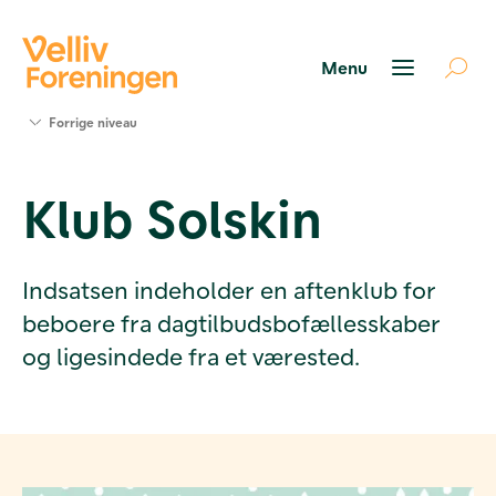
Søg
Forrige niveau
støtte
Projekter
Klub Solskin
Værktøjer
og viden
Om Velliv
Foreningen
Indsatsen indeholder en aftenklub for
Kontakt
beboere fra dagtilbudsbofællesskaber
os
og ligesindede fra et værested.