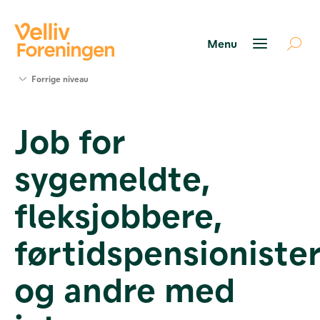
Søg
Forrige niveau
støtte
Projekter
Job for
Værktøjer
og viden
sygemeldte,
Om Velliv
Foreningen
Kontakt
fleksjobbere,
os
førtidspensioniste
og andre med