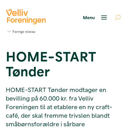
Søg
Forrige niveau
støtte
Projekter
HOME-START
Værktøjer
og viden
Tønder
Om Velliv
Foreningen
Kontakt
os
HOME-START Tønder modtager en
bevilling på 60.000 kr. fra Velliv
Foreningen til at etablere en ny craft-
café, der skal fremme trivslen blandt
småbørnsforældre i sårbare