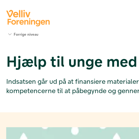
Søg
Forrige niveau
støtte
Projekter
Hjælp til unge med
Værktøjer
og viden
Om Velliv
Foreningen
Indsatsen går ud på at finansiere materiale
Kontakt
kompetencerne til at påbegynde og genne
os