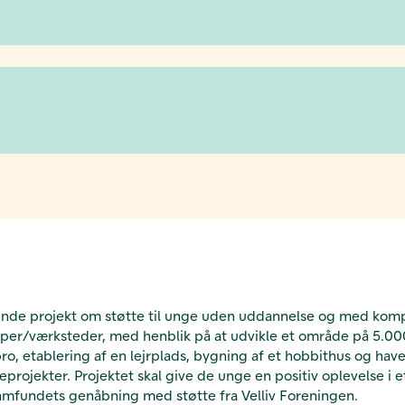
rende projekt om støtte til unge uden uddannelse og med komple
per/værksteder, med henblik på at udvikle et område på 5.000 
bro, etablering af en lejrplads, bygning af et hobbithus og ha
kter. Projektet skal give de unge en positiv oplevelse i et a
samfundets genåbning med støtte fra Velliv Foreningen.